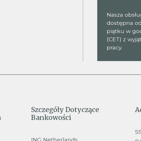
Nasza obsług
dostępna od
piątku w god
(CET) z wyj
pracy.
Szczegóły Dotyczące
A
a
Bankowości
S
ING Netherlands