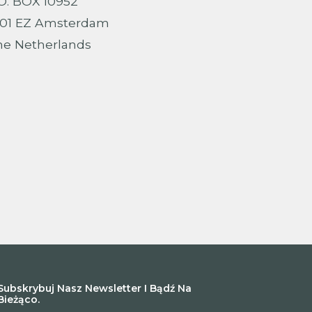
O. BOX 10952
001 EZ Amsterdam
he Netherlands
Subskrybuj Nasz Newsletter I Bądź Na
Bieżąco.