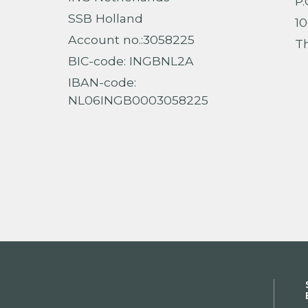
P.
SSB Holland
1
Account no.:3058225
T
BIC-code: INGBNL2A
IBAN-code:
NL06INGB0003058225