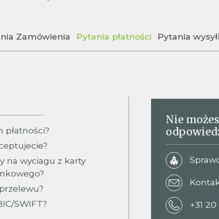
ania Zamówienia
Pytania płatności
Pytania wysył
Nie możes
 płatności?
odpowied
ceptujecie?
Sprawd
y na wyciagu z karty
bankowego?
Kontak
 przelewu?
 BIC/SWIFT?
+31 20